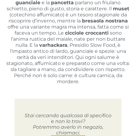
guanciale
e la
pancetta
parlano un friulano
schietto, pieno di gusto, storia e carattere. Il
muset
(cotechino affumicato) è un tesoro stagionale da
riscoprire d’inverno, mentre la
bresaola nostrana
offre una variante magra ma intensa, fatta come si
faceva un tempo. Le
cicciole croccanti
sono
l’anima rustica del maiale, nate per non buttare
nulla. E la
varhackara
, Presidio Slow Food, è
l’impasto antico di lardo, guanciale e spezie: una
rarità da veri intenditori. Qui ogni salume è
stagionato, affumicato e preparato come una volta:
da tagliare a mano, da condividere con rispetto.
Perché non è solo carne: è cultura carnica, da
mordere.
Stai cercando qualcosa di specifico
e non lo trovi?
Potremmo averlo in negozio,
chiamaci.