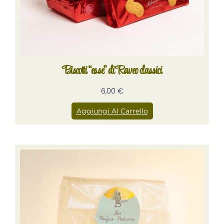
Biscotti “esse” di Raveo classici
6,00
€
Aggiungi Al Carrello