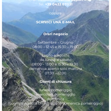
Tel.
+39 0433 67031
oppure
SCRIVICI UNA E-MAIL
Orari negozio
Settembre – Giugno
08:00 – 12:45 e 15:30 – 19:00
Luglio e Agosto
da lunedì a sabato
08:00 – 13:00 e 15:30 – 19:30
domenica aperto solo mattina
07:30 – 12:00
Giorni di chiusura
lunedì pomeriggio
mercoledì pomeriggio
domenica
(Luglio e Agosto chiuso solo la domenica pomeriggio)