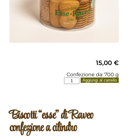
15,00
€
Confezione da: 700 g
Aggiungi al carrello
Biscotti “esse” di Raveo
confezione a cilindro