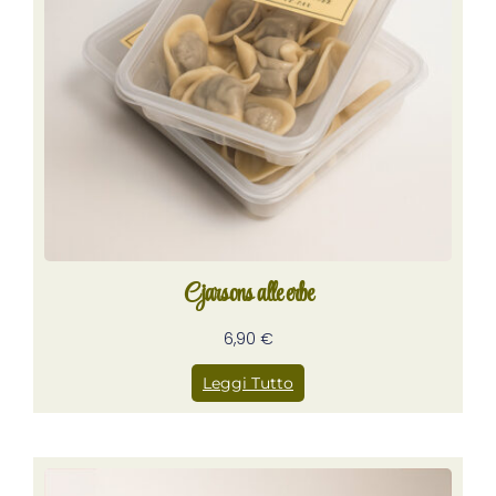
Cjarsons alle erbe
6,90
€
Leggi Tutto