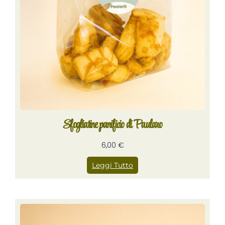
Sfogliatine panificio di Paularo
6,00
€
Leggi Tutto