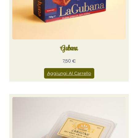
Gubana
7,50
€
Aggiungi Al Carrello