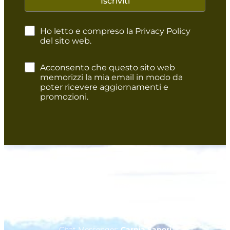
Iscriviti
Ho letto e compreso la Privacy Policy
del sito web.
Acconsento che questo sito web
memorizzi la mia email in modo da
poter ricevere aggiornamenti e
promozioni.
Carnia Sapori di Roberta Rotaris
via Caduti 2 Maggio, 82
33025 Ovaro (Udine)
CF – pIVA – CCIAA 03070490309
Chat Messenger:
Carnia Sapori