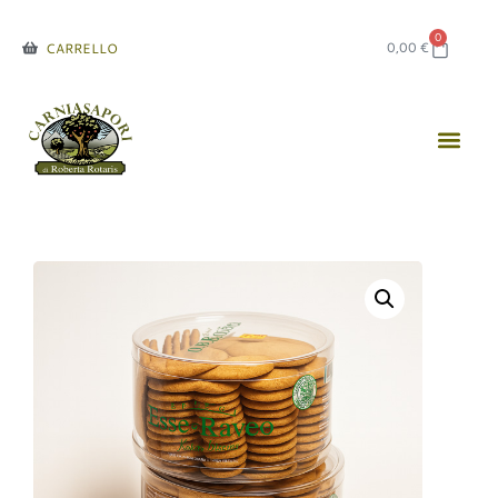
0
0,00
€
CARRELLO